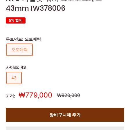
43mm IW378006
5% 할인
무브먼트:
오토매틱
오토매틱
사이즈:
43
43
세
₩779,000
정
₩820,000
가격:
상
일
가
가
장바구니에 추가