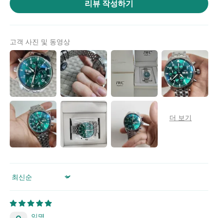
리뷰 작성하기
위
|
미
고객 사진 및 동영상
러
급
·S
급
하
이
엔
드
Sort by
익명