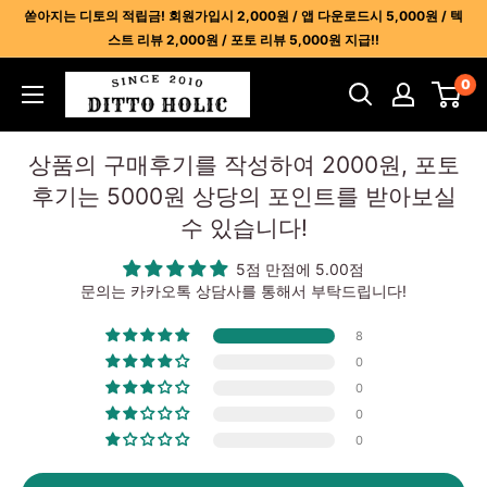
콘
쏟아지는 디토의 적립금! 회원가입시 2,000원 / 앱 다운로드시 5,000원 / 텍
텐
스트 리뷰 2,000원 / 포토 리뷰 5,000원 지급!!
츠
디
0
건
토
너
홀
뛰
상품의 구매후기를 작성하여 2000원, 포토
릭
기
후기는 5000원 상당의 포인트를 받아보실
-
수 있습니다!
명
품
5점 만점에 5.00점
레
문의는 카카오톡 상담사를 통해서 부탁드립니다!
플
8
리
0
카
0
사
0
이
0
트
1