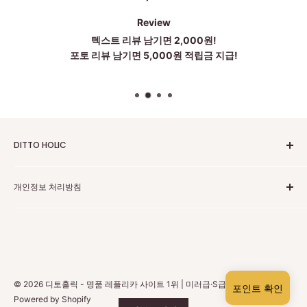
Review
텍스트 리뷰 남기면 2,000원!
포토 리뷰 남기면 5,000원 적립금 지급!
DITTO HOLIC
2010~2025 Untill Now
개인정보 처리방침
To be more Satisfied
점심시간:12~1시
고객센터 카카오톡
주소:中国广东省广州市黄埔区科丰路83号 203 . 204 . 205(저
개인정보 보호 정책
희는 중국 광저우에 본사가 있습니다)
환불 정책
상담은 카카오톡으로 도와드립니다
배송 정책
상담시간: 월~금 am 10시 ~ pm6:00
© 2026 디토홀릭 - 명품 레플리카 사이트 1위 | 미러급·S급 하이엔드
포인트 확인
회원 탈퇴
Powered by Shopify
카카오톡상담은 매인화면에있는 카카오톡 클릭하시거나 카카