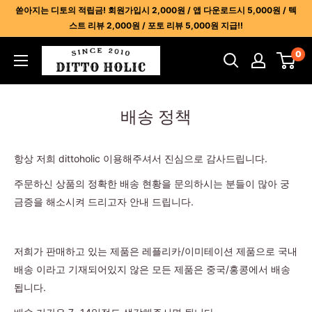
콘
쏟아지는 디토의 적립금! 회원가입시 2,000원 / 앱 다운로드시 5,000원 / 텍
텐
스트 리뷰 2,000원 / 포토 리뷰 5,000원 지급!!
츠
디
0
건
토
너
홀
뛰
릭
배송 정책
기
-
명
항상 저희 dittoholic 이용해주셔서 진심으로 감사드립니다.
품
레
주문하신 상품의 정확한 배송 현황을
문의하시는 분들이 많아 궁
플
금증을 해소시켜 드리고자 안내 드립니다.
리
카
저희가 판매하고 있는 제품은 레플리카/이미테이션 제품으로 국내
사
배송 이라고 기재되어있지 않은 모든 제품은 중국/홍콩에서 배송
이
됩니다.
트
1