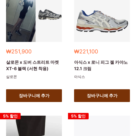
세
세
₩251,900
₩221,100
일
일
가
가
살로몬 x 도버 스트리트 마켓
아식스 x 로니 피그 젤 카야노
XT-6 블랙 (서현 착용)
12.1 크림
살로몬
아식스
장바구니에 추가
장바구니에 추가
5% 할인
5% 할인