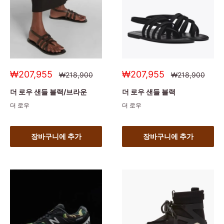
세
세
₩207,955
₩207,955
정
정
₩218,900
₩218,900
상
상
일
일
가
가
가
가
더 로우 샌들 블랙/브라운
더 로우 샌들 블랙
더 로우
더 로우
장바구니에 추가
장바구니에 추가