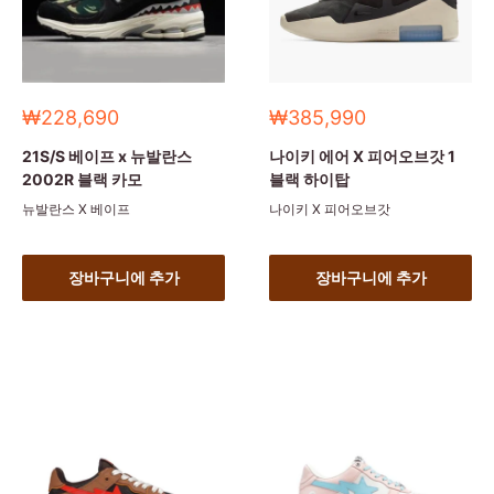
세
세
₩228,690
₩385,990
일
일
가
가
21S/S 베이프 x 뉴발란스
나이키 에어 X 피어오브갓 1
2002R 블랙 카모
블랙 하이탑
뉴발란스 X 베이프
나이키 X 피어오브갓
장바구니에 추가
장바구니에 추가