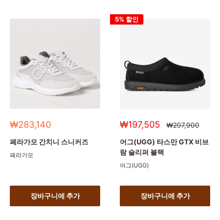
5% 할인
세
세
₩283,140
₩197,505
정
₩207,900
상
일
일
가
가
가
페라가모 간치니 스니커즈
어그(UGG) 타스만 GTX 비브
람 슬리퍼 블랙
페라가모
어그(UGG)
장바구니에 추가
장바구니에 추가