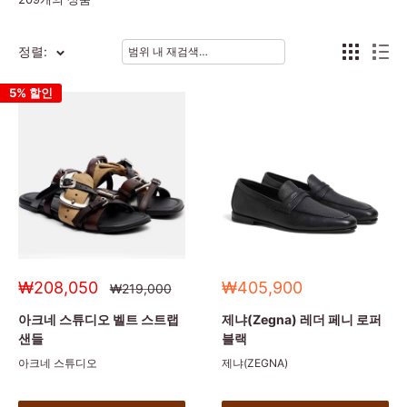
정렬:
5% 할인
세
세
₩208,050
₩405,900
정
₩219,000
상
일
일
가
가
가
아크네 스튜디오 벨트 스트랩
제냐(Zegna) 레더 페니 로퍼
샌들
블랙
아크네 스튜디오
제냐(ZEGNA)