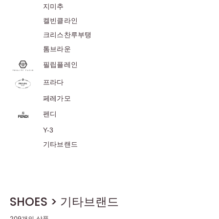
지미추
켈빈클라인
크리스찬루부탱
톰브라운
필립플레인
프라다
페레가모
펜디
Y-3
기타브랜드
SHOES > 기타브랜드
209개의 상품