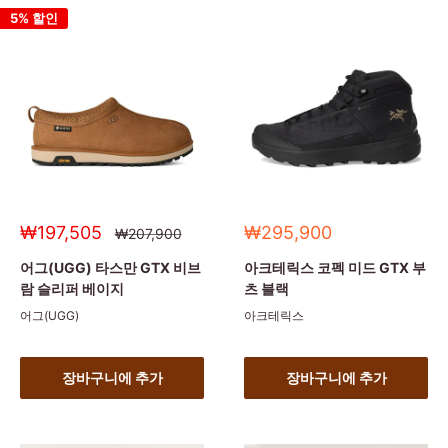
5% 할인
세
세
₩197,505
₩295,900
정
₩207,900
상
일
일
가
가
가
어그(UGG) 타스만 GTX 비브
아크테릭스 코펙 미드 GTX 부
람 슬리퍼 베이지
츠 블랙
어그(UGG)
아크테릭스
장바구니에 추가
장바구니에 추가