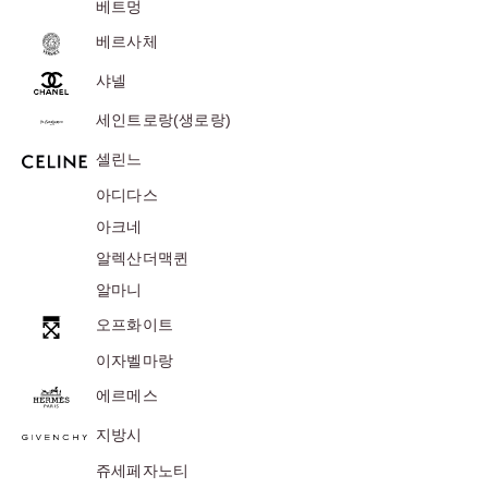
베트멍
베르사체
샤넬
세인트로랑(생로랑)
셀린느
아디다스
아크네
알렉산더맥퀸
알마니
오프화이트
이자벨마랑
에르메스
지방시
쥬세페자노티