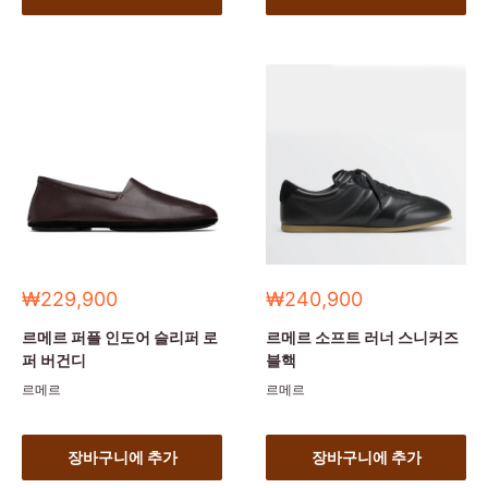
세
세
₩229,900
₩240,900
일
일
가
가
르메르 퍼플 인도어 슬리퍼 로
르메르 소프트 러너 스니커즈
퍼 버건디
블핵
르메르
르메르
장바구니에 추가
장바구니에 추가