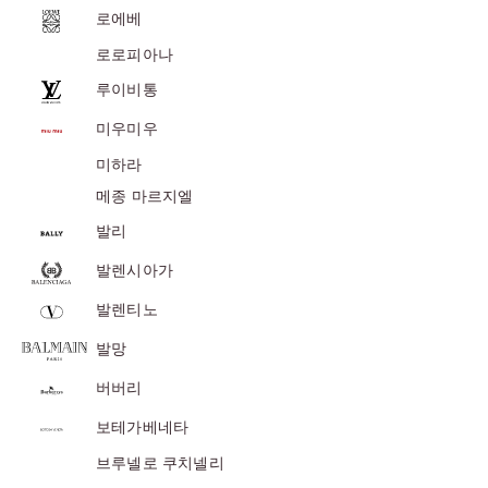
로에베
위
|
로로피아나
미
루이비통
러
미우미우
급
·S
미하라
급
메종 마르지엘
하
발리
이
발렌시아가
엔
드
발렌티노
발망
버버리
보테가베네타
브루넬로 쿠치넬리