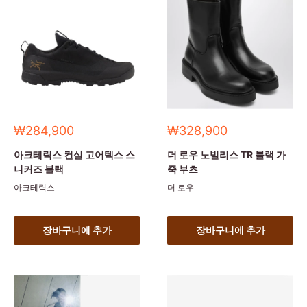
세
세
₩284,900
₩328,900
일
일
가
가
아크테릭스 컨실 고어텍스 스
더 로우 노빌리스 TR 블랙 가
니커즈 블랙
죽 부츠
아크테릭스
더 로우
장바구니에 추가
장바구니에 추가