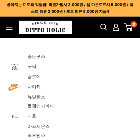
콘
쏟아지는 디토의 적립금! 회원가입시 2,000원 / 앱 다운로드시 5,000원 / 텍
텐
스트 리뷰 2,000원 / 포토 리뷰 5,000원 지급!!
츠
디
0
건
토
너
홀
뛰
릭
기
골든구스
-
명
구찌
품
끌로에
레
나이키
플
뉴발란스
리
카
돌체앤가바나
사
디올
이
라프시몬스
트
릭오웬스
1