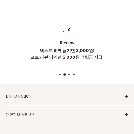
위
|
미
러
급
Review
·S
텍스트 리뷰 남기면 2,000원!
급
포토 리뷰 남기면 5,000원 적립금 지급!
하
이
엔
드
DITTO HOLIC
2010~2025 Untill Now
개인정보 처리방침
To be more Satisfied
점심시간:12~1시
고객센터 카카오톡
주소:中国广东省广州市黄埔区科丰路83号 203 . 204 . 205(저