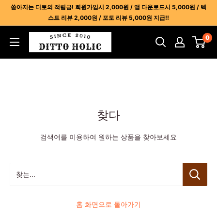
콘
쏟아지는 디토의 적립금! 회원가입시 2,000원 / 앱 다운로드시 5,000원 / 텍
텐
스트 리뷰 2,000원 / 포토 리뷰 5,000원 지급!!
츠
디
0
건
토
너
홀
뛰
릭
기
-
명
찾다
품
레
검색어를 이용하여 원하는 상품을 찾아보세요
플
리
카
찾는...
사
이
트
홈 화면으로 돌아가기
1