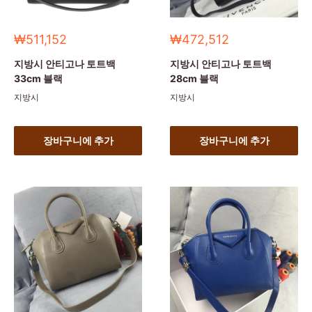
세
세
₩511,152
₩472,512
일
일
가
가
지방시 안티고나 토트백
지방시 안티고나 토트백
33cm 블랙
28cm 블랙
지방시
지방시
장바구니에 추가
장바구니에 추가