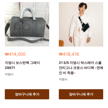
세
세
₩414,000
₩418,416
일
일
가
가
지방시 보스턴백 그레이
21 S/S 지방시 박스레더 스몰
28671
안티고나 크로스 바디백 -연예
인 비 착용-
지방시
지방시
장바구니에 추가
장바구니에 추가