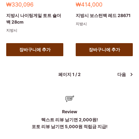
세
세
₩330,096
₩414,000
일
일
가
가
지방시 나이팅게일 토트 숄더
지방시 보스턴백 레드 28671
백 28cm
지방시
지방시
장바구니에 추가
장바구니에 추가
페이지 1 / 2
다음
Review
텍스트 리뷰 남기면 2,000원!
포토 리뷰 남기면 5,000원 적립금 지급!