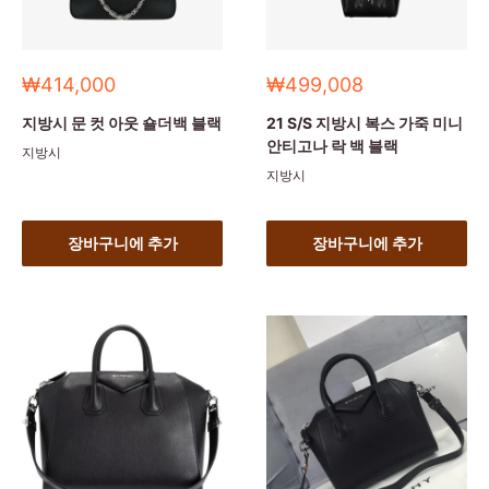
세
세
₩414,000
₩499,008
일
일
가
가
지방시 문 컷 아웃 숄더백 블랙
21 S/S 지방시 복스 가죽 미니
안티고나 락 백 블랙
지방시
지방시
장바구니에 추가
장바구니에 추가