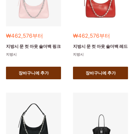
세
세
₩462,576부터
₩462,576부터
일
일
가
가
지방시 문 컷 아웃 숄더백 핑크
지방시 문 컷 아웃 숄더백 레드
지방시
지방시
장바구니에 추가
장바구니에 추가