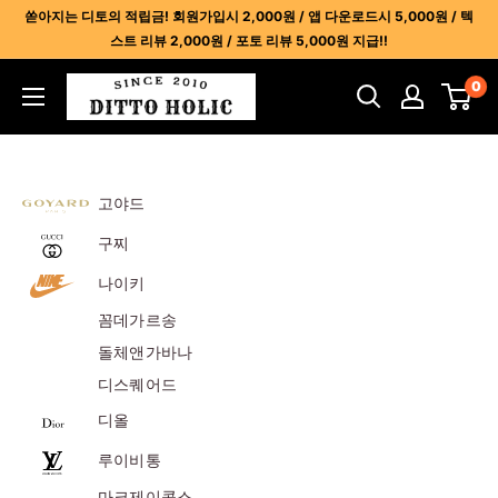
콘
쏟아지는 디토의 적립금! 회원가입시 2,000원 / 앱 다운로드시 5,000원 / 텍
텐
스트 리뷰 2,000원 / 포토 리뷰 5,000원 지급!!
츠
디
0
건
토
너
홀
뛰
릭
기
-
고야드
명
구찌
품
나이키
레
플
꼼데가르송
리
돌체앤가바나
카
디스퀘어드
사
디올
이
루이비통
트
1
마크제이콥스