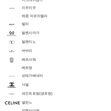
위
미우미우
|
메종 마르지엘라
미
발리
러
급
발렌시아가
·S
발렌티노
급
하
버버리
이
베르사체
엔
베트멍
드
보테가베네타
샤넬
세인트로랑(생로랑)
셀린느
알렉산더왕