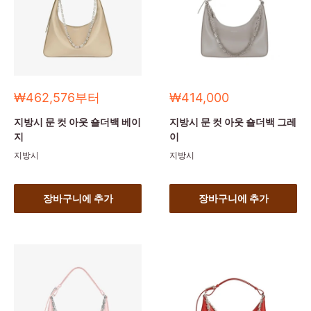
세
세
₩462,576부터
₩414,000
일
일
가
가
지방시 문 컷 아웃 숄더백 베이
지방시 문 컷 아웃 숄더백 그레
지
이
지방시
지방시
장바구니에 추가
장바구니에 추가