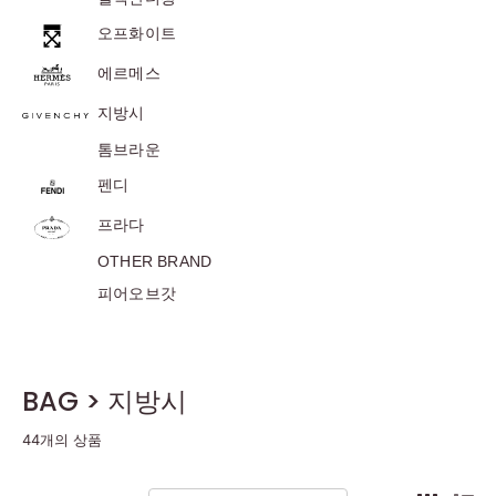
오프화이트
에르메스
지방시
톰브라운
펜디
프라다
OTHER BRAND
피어오브갓
BAG > 지방시
44개의 상품