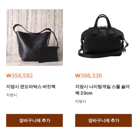
세
세
₩356,592
₩396,336
일
일
가
가
지방시 판도라박스 버킷백
지방시 나이팅게일 스몰 숄더
백 23cm
지방시
지방시
장바구니에 추가
장바구니에 추가