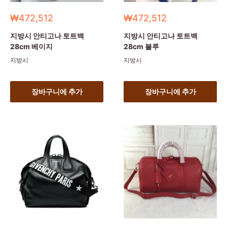
세
세
₩472,512
₩472,512
일
일
가
가
지방시 안티고나 토트백
지방시 안티고나 토트백
28cm 베이지
28cm 블루
지방시
지방시
장바구니에 추가
장바구니에 추가