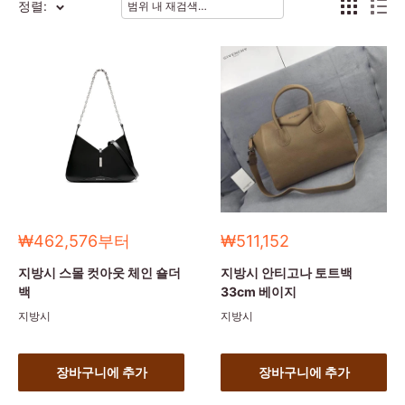
정렬:
세
세
₩462,576부터
₩511,152
일
일
가
가
지방시 스몰 컷아웃 체인 숄더
지방시 안티고나 토트백
백
33cm 베이지
지방시
지방시
장바구니에 추가
장바구니에 추가