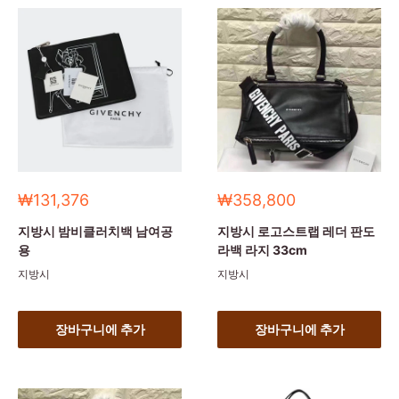
세
세
₩131,376
₩358,800
일
일
가
가
지방시 밤비클러치백 남여공
지방시 로고스트랩 레더 판도
용
라백 라지 33cm
지방시
지방시
장바구니에 추가
장바구니에 추가