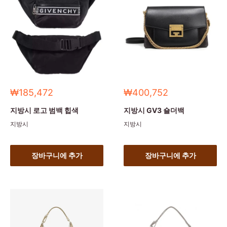
세
세
₩185,472
₩400,752
일
일
가
가
지방시 로고 범백 힙색
지방시 GV3 숄더백
지방시
지방시
장바구니에 추가
장바구니에 추가