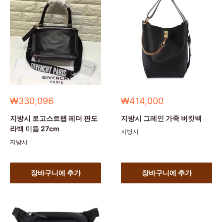
세
세
₩330,096
₩414,000
일
일
가
가
지방시 로고스트랩 레더 판도
지방시 그레인 가죽 버킷백
라백 미듐 27cm
지방시
지방시
장바구니에 추가
장바구니에 추가