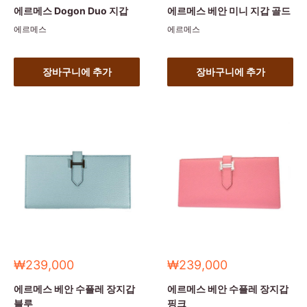
가
가
에르메스 Dogon Duo 지갑
에르메스 베안 미니 지갑 골드
에르메스
에르메스
장바구니에 추가
장바구니에 추가
세
세
₩239,000
₩239,000
일
일
가
가
에르메스 베안 수플레 장지갑
에르메스 베안 수플레 장지갑
블루
핑크