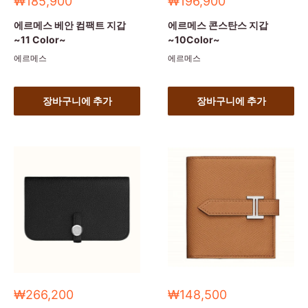
세
세
₩185,900
₩196,900
일
일
가
가
에르메스 베안 컴팩트 지갑
에르메스 콘스탄스 지갑
~11 Color~
~10Color~
에르메스
에르메스
장바구니에 추가
장바구니에 추가
세
세
₩266,200
₩148,500
일
일