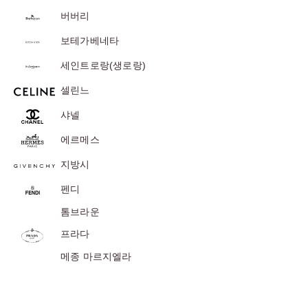
위
버버리
|
보테가베네타
미
세인트로랑(생로랑)
러
급
셀린느
·S
샤넬
급
하
에르메스
이
지방시
엔
펜디
드
톰브라운
프라다
메종 마르지엘라