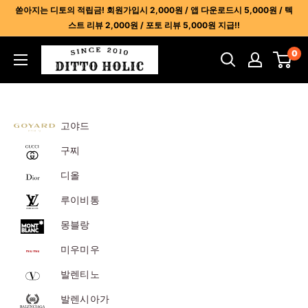
콘
쏟아지는 디토의 적립금! 회원가입시 2,000원 / 앱 다운로드시 5,000원 / 텍
텐
스트 리뷰 2,000원 / 포토 리뷰 5,000원 지급!!
츠
디
0
건
토
너
홀
뛰
릭
기
-
고야드
명
구찌
품
디올
레
플
루이비통
리
몽블랑
카
사
미우미우
이
발렌티노
트
발렌시아가
1