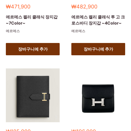
세
세
₩471,900
₩482,900
일
일
가
가
에르메스 켈리 클래식 장지갑
에르메스 켈리 클래식 투 고 크
~7Color~
로스바디 장지갑 ~4Color~
에르메스
에르메스
장바구니에 추가
장바구니에 추가