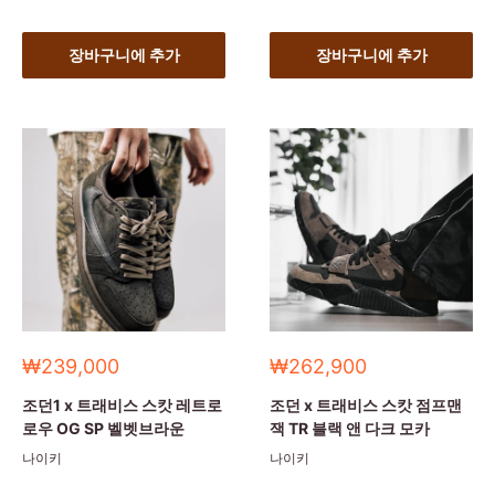
장바구니에 추가
장바구니에 추가
세
세
₩239,000
₩262,900
일
일
가
가
조던1 x 트래비스 스캇 레트로
조던 x 트래비스 스캇 점프맨
로우 OG SP 벨벳브라운
잭 TR 블랙 앤 다크 모카
나이키
나이키