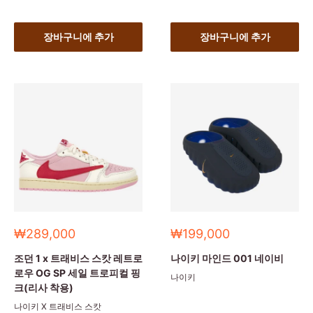
장바구니에 추가
장바구니에 추가
세
세
₩289,000
₩199,000
일
일
가
가
조던 1 x 트래비스 스캇 레트로
나이키 마인드 001 네이비
로우 OG SP 세일 트로피컬 핑
나이키
크(리사 착용)
나이키 X 트래비스 스캇