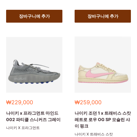
장바구니에 추가
장바구니에 추가
세
세
₩229,000
₩259,000
일
일
가
가
나이키 x 프라그먼트 마인드
나이키 조던 1 x 트래비스 스캇
002 파티클 스니커즈 그레이
레트로 로우 OG SP 모슬린 샤
이 핑크
나이키 X 프라그먼트
나이키 X 트래비스 스캇