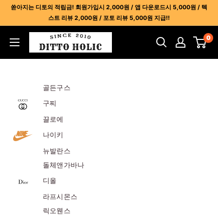
콘
쏟아지는 디토의 적립금! 회원가입시 2,000원 / 앱 다운로드시 5,000원 / 텍
텐
스트 리뷰 2,000원 / 포토 리뷰 5,000원 지급!!
츠
디
0
건
토
너
홀
뛰
릭
기
골든구스
-
명
구찌
품
끌로에
레
나이키
플
뉴발란스
리
카
돌체앤가바나
사
디올
이
라프시몬스
트
릭오웬스
1