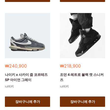
세
세
₩240,900
₩218,900
일
일
가
가
나이키 x 사카이 줌 코르테즈
조던 4 레트로 블랙 캣 스니커
SP 아이언 그레이
즈
나이키
나이키
장바구니에 추가
장바구니에 추가