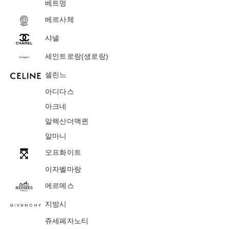
베트멍
베르사체
샤넬
세인트로랑(생로랑)
셀린느
아디다스
아크네
알렉산더맥퀸
알마니
오프화이트
이자벨마랑
에르메스
지방시
쥬세페자노티