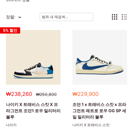
정렬:
5% 할인
세
세
₩238,260
₩229,900
정
₩250,800
상
일
일
가
가
가
나이키 X 트래비스 스캇 X 프
조던 1 x 트래비스 스캇 x 프라
라그먼트 조던1 로우 밀리터리
그먼트 레트로 로우 OG SP 세
블루
일 밀리터리 블루
나이키
나이키 X 트래비스 스캇