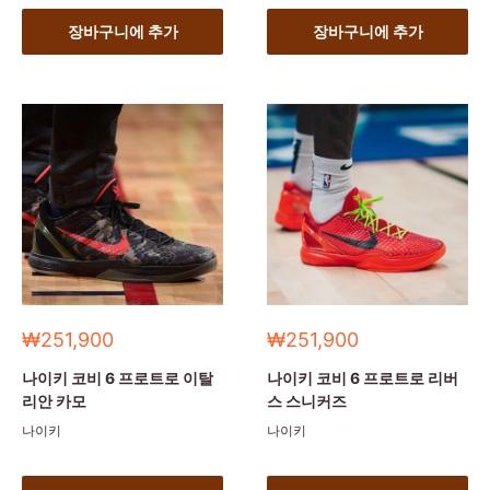
장바구니에 추가
장바구니에 추가
세
세
₩251,900
₩251,900
일
일
가
가
나이키 코비 6 프로트로 이탈
나이키 코비 6 프로트로 리버
리안 카모
스 스니커즈
나이키
나이키