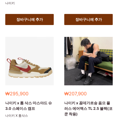
나이키
장바구니에 추가
장바구니에 추가
세
세
₩295,900
₩207,900
일
일
가
가
나이키 x 톰 삭스 마스야드 슈
나이키 x 꼼데가르송 옴므 플
3.0 스페이스 캠프
러스 에어맥스 TL 2.5 블랙(코
쿤 착용)
나이키 X 톰삭스