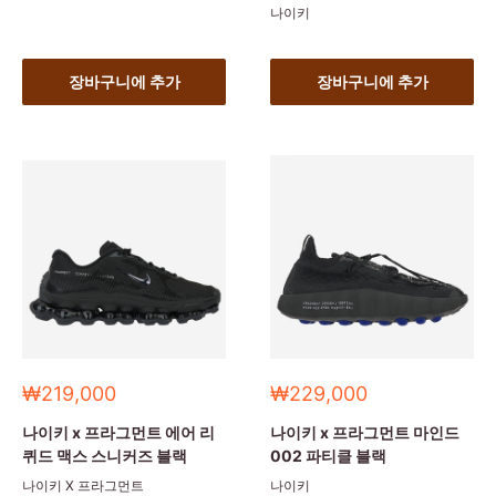
나이키
장바구니에 추가
장바구니에 추가
세
세
₩219,000
₩229,000
일
일
가
가
나이키 x 프라그먼트 에어 리
나이키 x 프라그먼트 마인드
퀴드 맥스 스니커즈 블랙
002 파티클 블랙
나이키 X 프라그먼트
나이키