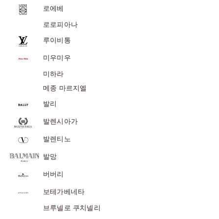
로에베
위
|
로로피아나
미
루이비통
러
미우미우
급
·S
미하라
급
메종 마르지엘
하
발리
이
발렌시아가
엔
드
발렌티노
발망
버버리
보테가베네타
브루넬로 쿠치넬리