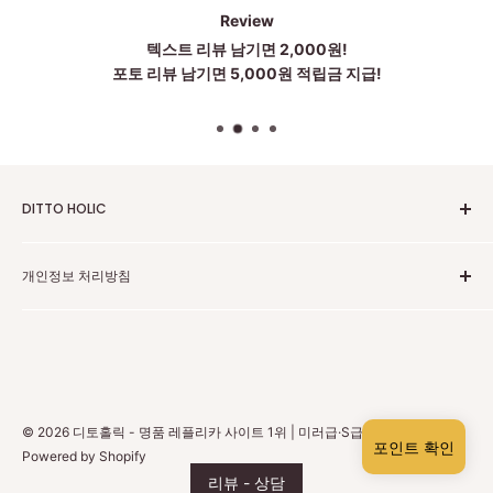
Review
텍스트 리뷰 남기면 2,000원!
포토 리뷰 남기면 5,000원 적립금 지급!
DITTO HOLIC
2010~2025 Untill Now
개인정보 처리방침
To be more Satisfied
점심시간:12~1시
고객센터 카카오톡
주소:中国广东省广州市黄埔区科丰路83号 203 . 204 . 205(저
개인정보 보호 정책
희는 중국 광저우에 본사가 있습니다)
환불 정책
상담은 카카오톡으로 도와드립니다
배송 정책
상담시간: 월~금 am 10시 ~ pm6:00
© 2026 디토홀릭 - 명품 레플리카 사이트 1위 | 미러급·S급 하이엔드
회원 탈퇴
포인트 확인
Powered by Shopify
카카오톡상담은 매인화면에있는 카카오톡 클릭하시거나 카카
리뷰 - 상담
오톡 친구추가(holic03)으로 연락주시면 빠른상담도와드리겠