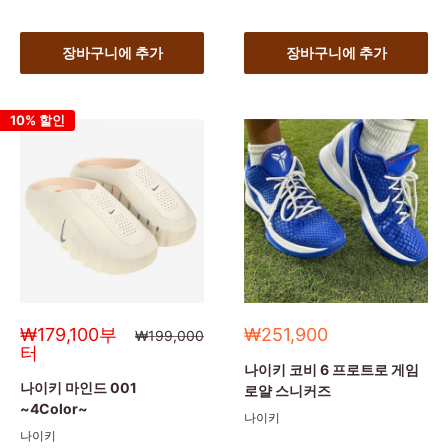
장바구니에 추가
장바구니에 추가
10% 할인
세
세
₩179,100부
₩251,900
정
₩199,000
상
일
일
터
가
가
가
나이키 코비 6 프로트로 게임
나이키 마인드 001
로얄 스니커즈
~4Color~
나이키
나이키