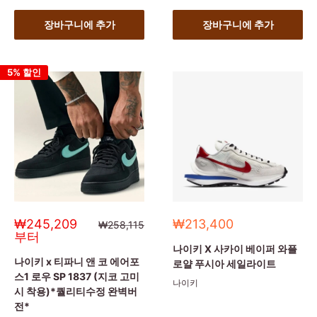
장바구니에 추가
장바구니에 추가
5% 할인
세
세
₩245,209
₩213,400
정
₩258,115
상
일
일
부터
가
가
가
나이키 X 사카이 베이퍼 와플
나이키 x 티파니 앤 코 에어포
로얄 푸시아 세일라이트
스1 로우 SP 1837 (지코 고미
나이키
시 착용)*퀄리티수정 완벽버
전*