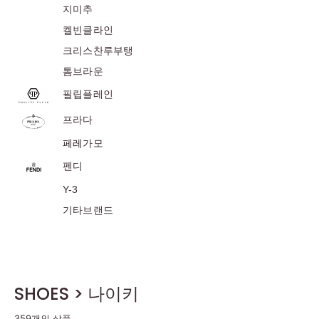
지미추
켈빈클라인
크리스찬루부탱
톰브라운
필립플레인
프라다
페레가모
펜디
Y-3
기타브랜드
SHOES > 나이키
359개의 상품