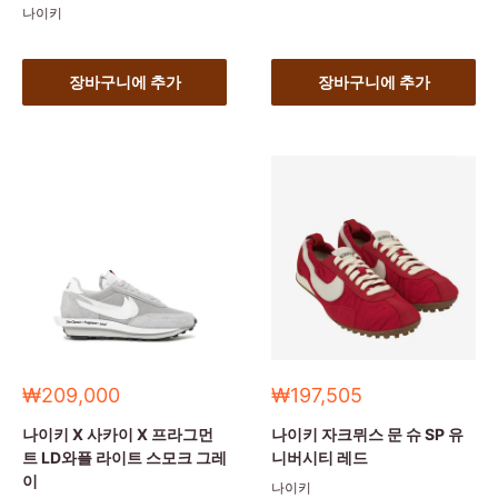
나이키
장바구니에 추가
장바구니에 추가
세
세
₩209,000
₩197,505
일
일
가
가
나이키 X 사카이 X 프라그먼
나이키 자크뮈스 문 슈 SP 유
트 LD와플 라이트 스모크 그레
니버시티 레드
이
나이키