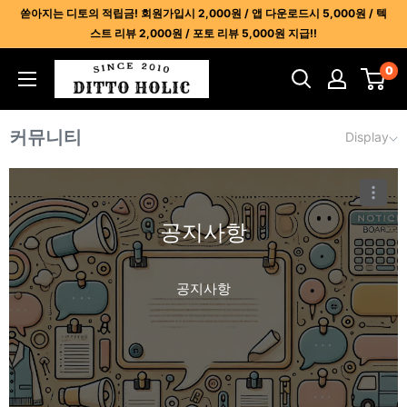
콘
쏟아지는 디토의 적립금! 회원가입시 2,000원 / 앱 다운로드시 5,000원 / 텍
텐
스트 리뷰 2,000원 / 포토 리뷰 5,000원 지급!!
츠
디
0
건
토
너
홀
뛰
커뮤니티
Display
릭
기
-
명
품
공지사항
레
플
리
공지사항
카
사
이
트
1