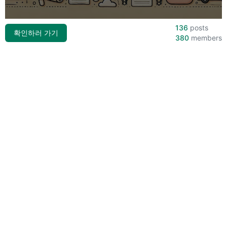
위
|
136
posts
확인하러 가기
미
380
members
러
급
·S
급
하
이
엔
드