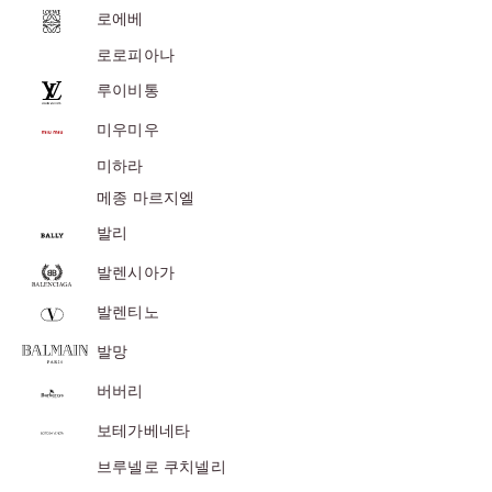
로에베
위
|
로로피아나
미
루이비통
러
미우미우
급
·S
미하라
급
메종 마르지엘
하
발리
이
발렌시아가
엔
드
발렌티노
발망
버버리
보테가베네타
브루넬로 쿠치넬리