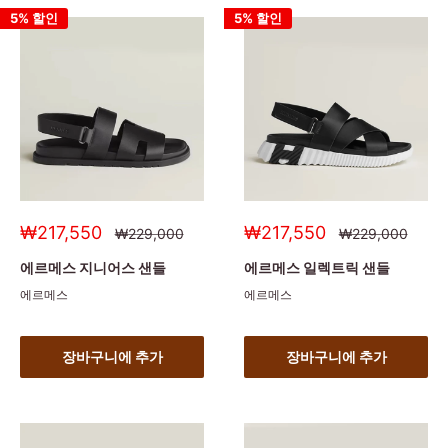
5% 할인
5% 할인
세
세
₩217,550
₩217,550
정
정
₩229,000
₩229,000
상
상
일
일
가
가
가
가
에르메스 지니어스 샌들
에르메스 일렉트릭 샌들
에르메스
에르메스
장바구니에 추가
장바구니에 추가