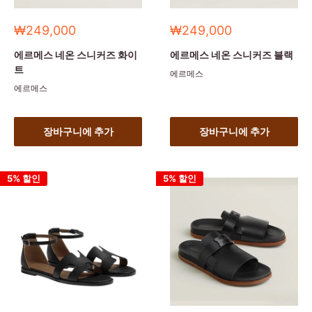
세
세
₩249,000
₩249,000
일
일
가
가
에르메스 네온 스니커즈 화이
에르메스 네온 스니커즈 블랙
트
에르메스
에르메스
장바구니에 추가
장바구니에 추가
5% 할인
5% 할인