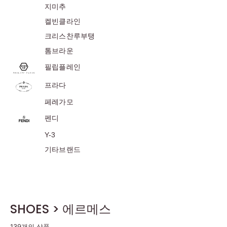
지미추
켈빈클라인
크리스찬루부탱
톰브라운
필립플레인
프라다
페레가모
펜디
Y-3
기타브랜드
SHOES > 에르메스
139개의 상품