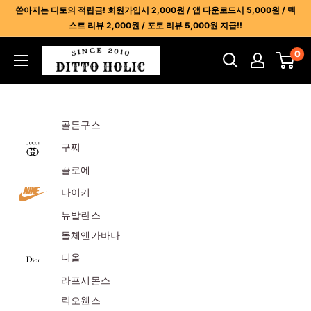
콘
쏟아지는 디토의 적립금! 회원가입시 2,000원 / 앱 다운로드시 5,000원 / 텍
텐
스트 리뷰 2,000원 / 포토 리뷰 5,000원 지급!!
츠
디
0
건
토
너
홀
뛰
릭
기
골든구스
-
명
구찌
품
끌로에
레
나이키
플
뉴발란스
리
카
돌체앤가바나
사
디올
이
라프시몬스
트
릭오웬스
1