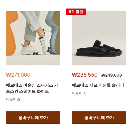
5% 할인
세
세
₩271,000
₩236,550
정
₩249,000
상
일
일
가
가
가
에르메스 바운싱 스니커즈 카
에르메스 시프레 샌들 슬리퍼
프스킨 스웨이드 화이트
에르메스
에르메스
장바구니에 추가
장바구니에 추가