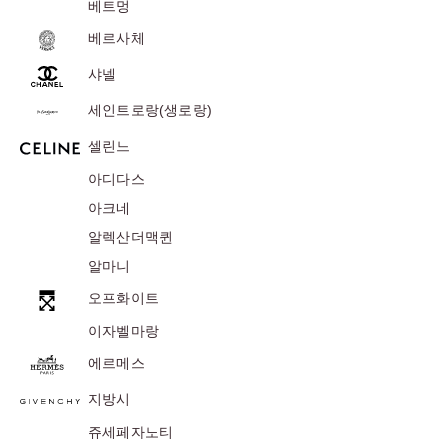
베트멍
베르사체
샤넬
세인트로랑(생로랑)
셀린느
아디다스
아크네
알렉산더맥퀸
알마니
오프화이트
이자벨마랑
에르메스
지방시
쥬세페자노티