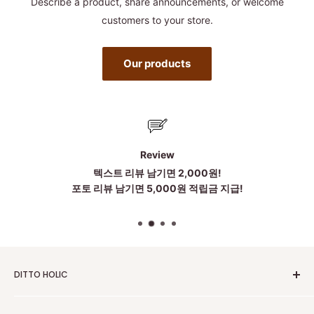
Describe a product, share announcements, or welcome
customers to your store.
Our products
Review
텍스트 리뷰 남기면 2,000원!
포토 리뷰 남기면 5,000원 적립금 지급!
DITTO HOLIC
2010~2025 Untill Now