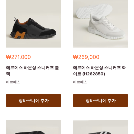
세
세
₩271,000
₩269,000
일
일
가
가
에르메스 바운싱 스니커즈 블
에르메스 바운싱 스니커즈 화
랙
이트 (H262850)
에르메스
에르메스
장바구니에 추가
장바구니에 추가