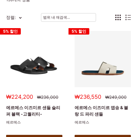
정렬:
5% 할인
5% 할인
세
세
₩224,200
₩236,550
정
정
₩236,000
₩249,000
상
상
일
일
가
가
가
가
에르메스 이즈미르 샌들 슬리
에르메스 이즈미르 앱송 & 블
퍼 블랙 -고퀄리티-
랑 드 파리 샌들
에르메스
에르메스