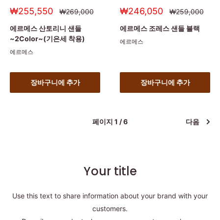
세
세
₩255,550
₩246,050
정
정
₩269,000
₩259,000
상
상
일
일
가
가
가
가
에르메스 산토리니 샌들
에르메스 조레스 샌들 블랙
~2Color~(기은세 착용)
에르메스
에르메스
장바구니에 추가
장바구니에 추가
페이지 1 / 6
다음
Your title
Use this text to share information about your brand with your
customers.