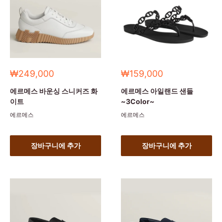
세
세
₩249,000
₩159,000
일
일
가
가
에르메스 바운싱 스니커즈 화
에르메스 아일랜드 샌들
이트
~3Color~
에르메스
에르메스
장바구니에 추가
장바구니에 추가