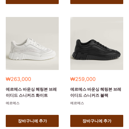
세
세
₩263,000
₩259,000
일
일
가
가
에르메스 바운싱 헤링본 브레
에르메스 바운싱 헤링본 브레
이디드 스니커즈 화이트
이디드 스니커즈 블랙
에르메스
에르메스
장바구니에 추가
장바구니에 추가