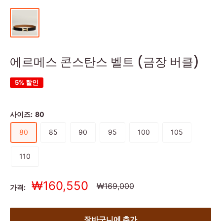
에르메스 콘스탄스 벨트 (금장 버클)
5% 할인
사이즈:
80
80
85
90
95
100
105
110
세
₩160,550
정
₩169,000
가격:
상
일
가
가
장바구니에 추가