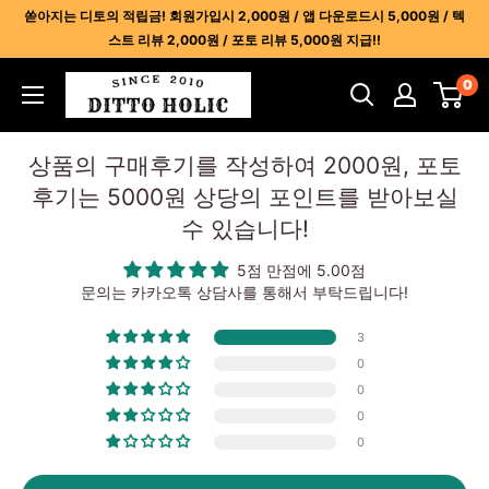
콘
쏟아지는 디토의 적립금! 회원가입시 2,000원 / 앱 다운로드시 5,000원 / 텍
텐
스트 리뷰 2,000원 / 포토 리뷰 5,000원 지급!!
츠
디
0
건
토
너
홀
뛰
상품의 구매후기를 작성하여 2000원, 포토
릭
기
후기는 5000원 상당의 포인트를 받아보실
-
수 있습니다!
명
품
5점 만점에 5.00점
레
문의는 카카오톡 상담사를 통해서 부탁드립니다!
플
3
리
0
카
0
사
0
이
0
트
1