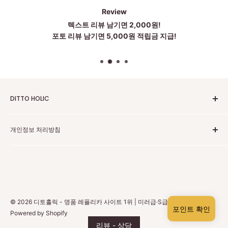
Review
텍스트 리뷰 남기면 2,000원!
포토 리뷰 남기면 5,000원 적립금 지급!
DITTO HOLIC
2010~2025 Untill Now
개인정보 처리방침
To be more Satisfied
점심시간:12~1시
고객센터 카카오톡
주소:中国广东省广州市黄埔区科丰路83号 203 . 204 . 205(저
개인정보 보호 정책
희는 중국 광저우에 본사가 있습니다)
환불 정책
상담은 카카오톡으로 도와드립니다
배송 정책
상담시간: 월~금 am 10시 ~ pm6:00
© 2026 디토홀릭 - 명품 레플리카 사이트 1위 | 미러급·S급 하이엔드
회원 탈퇴
포인트 확인
Powered by Shopify
카카오톡상담은 매인화면에있는 카카오톡 클릭하시거나 카카
리뷰 - 상담