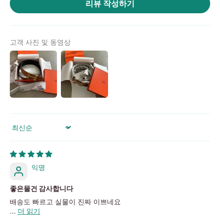
리뷰 작성하기
위
|
미
고객 사진 및 동영상
러
급
·S
급
하
이
엔
Sort by
드
익명
좋은물건 감사합니다
배송도 빠르고 실물이 진짜 이쁘네요
...
더 읽기