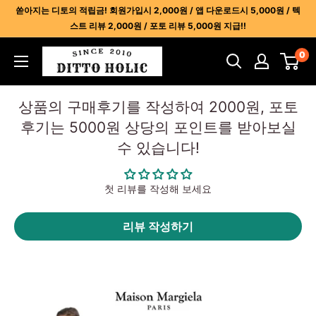
콘
쏟아지는 디토의 적립금! 회원가입시 2,000원 / 앱 다운로드시 5,000원 / 텍
텐
스트 리뷰 2,000원 / 포토 리뷰 5,000원 지급!!
츠
디
0
건
토
너
홀
뛰
상품의 구매후기를 작성하여 2000원, 포토
릭
기
후기는 5000원 상당의 포인트를 받아보실
-
수 있습니다!
명
품
레
첫 리뷰를 작성해 보세요
플
리
리뷰 작성하기
카
사
이
트
1