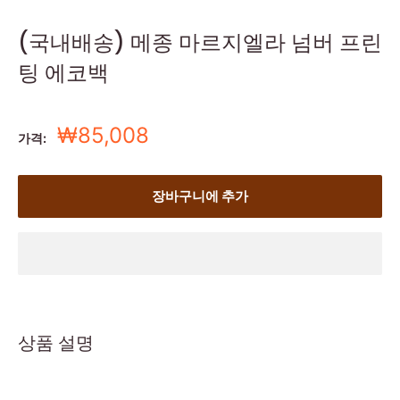
(국내배송) 메종 마르지엘라 넘버 프린
팅 에코백
세
₩85,008
가격:
일
가
장바구니에 추가
상품 설명