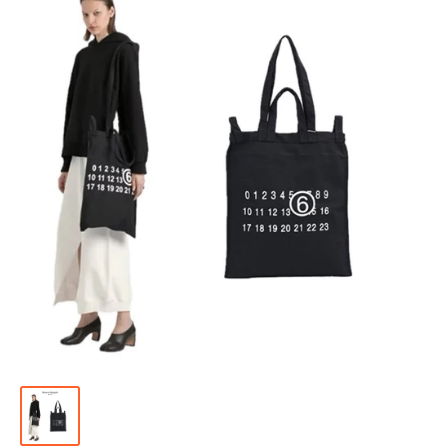
위
|
미
러
급
·S
급
하
이
엔
드