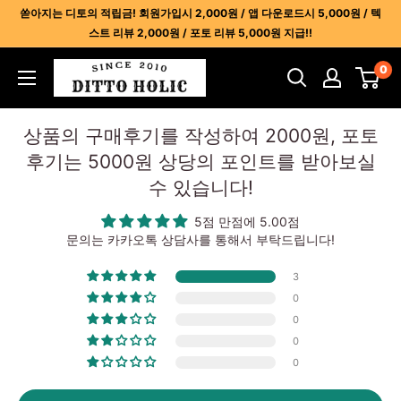
콘
쏟아지는 디토의 적립금! 회원가입시 2,000원 / 앱 다운로드시 5,000원 / 텍
텐
스트 리뷰 2,000원 / 포토 리뷰 5,000원 지급!!
츠
디
0
건
토
너
홀
뛰
상품의 구매후기를 작성하여 2000원, 포토
릭
기
후기는 5000원 상당의 포인트를 받아보실
-
수 있습니다!
명
품
5점 만점에 5.00점
레
문의는 카카오톡 상담사를 통해서 부탁드립니다!
플
3
리
0
카
0
사
0
이
0
트
1