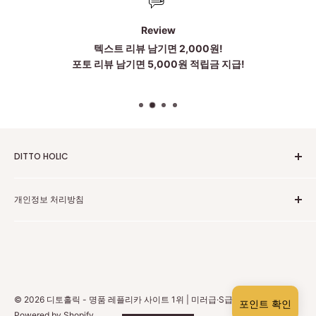
Review
텍스트 리뷰 남기면 2,000원!
포토 리뷰 남기면 5,000원 적립금 지급!
DITTO HOLIC
2010~2025 Untill Now
개인정보 처리방침
To be more Satisfied
점심시간:12~1시
고객센터 카카오톡
주소:中国广东省广州市黄埔区科丰路83号 203 . 204 . 205(저
개인정보 보호 정책
희는 중국 광저우에 본사가 있습니다)
환불 정책
상담은 카카오톡으로 도와드립니다
배송 정책
상담시간: 월~금 am 10시 ~ pm6:00
© 2026 디토홀릭 - 명품 레플리카 사이트 1위 | 미러급·S급 하이엔드
포인트 확인
회원 탈퇴
Powered by Shopify