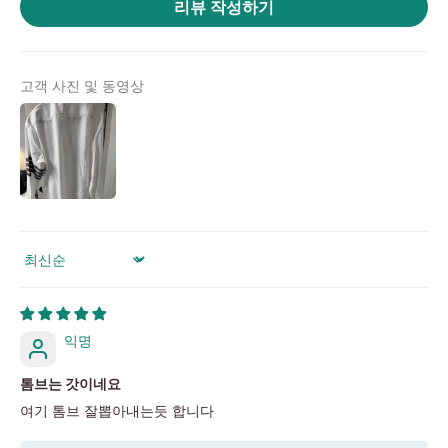
리뷰 작성하기
위
|
미
고객 사진 및 동영상
러
급
·S
급
하
이
엔
Sort by
드
익명
톰브는 갓이네요
여기 톰브 잘뽑아내는듯 합니다