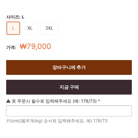
사이즈:
L
L
XL
2XL
세
₩79,000
가격:
일
가
장바구니에 추가
지금 구매
⚠️ 옷 주문시 필수로 입력해주세요 (예: 178/73)
*
키(cm)/몸무게(kg) 순서로 입력해주세요. 예) 178/73