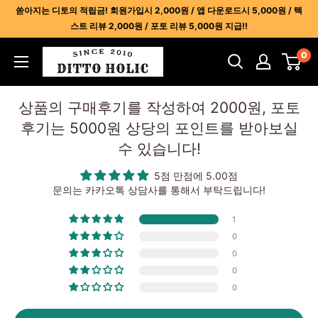
콘
쏟아지는 디토의 적립금! 회원가입시 2,000원 / 앱 다운로드시 5,000원 / 텍
텐
스트 리뷰 2,000원 / 포토 리뷰 5,000원 지급!!
츠
디
0
건
토
너
홀
뛰
상품의 구매후기를 작성하여 2000원, 포토
릭
기
후기는 5000원 상당의 포인트를 받아보실
-
수 있습니다!
명
품
5점 만점에 5.00점
레
문의는 카카오톡 상담사를 통해서 부탁드립니다!
플
1
리
0
카
0
사
0
이
0
트
1