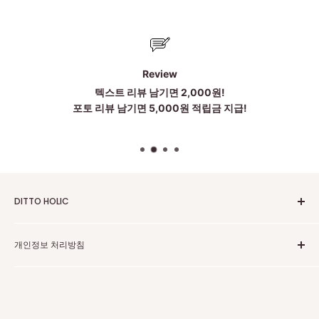
Review
텍스트 리뷰 남기면 2,000원!
포토 리뷰 남기면 5,000원 적립금 지급!
DITTO HOLIC
2010~2025 Untill Now
개인정보 처리방침
To be more Satisfied
점심시간:12~1시
고객센터 카카오톡
주소:中国广东省广州市黄埔区科丰路83号 203 . 204 . 205(저
개인정보 보호 정책
희는 중국 광저우에 본사가 있습니다)
환불 정책