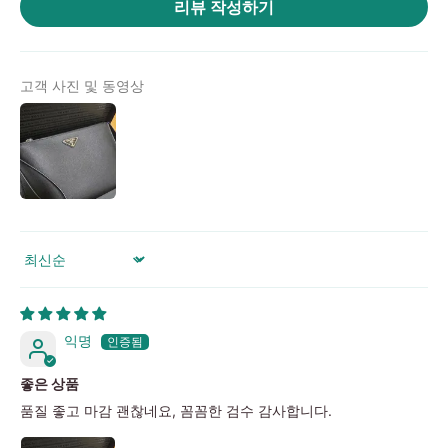
리뷰 작성하기
위
|
미
고객 사진 및 동영상
러
급
·S
급
하
이
엔
Sort by
드
익명
좋은 상품
품질 좋고 마감 괜찮네요, 꼼꼼한 검수 감사합니다.