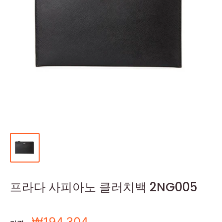
프라다 사피아노 클러치백 2NG005
세
₩194,304