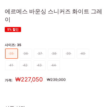
에르메스 바운싱 스니커즈 화이트 그레
이
5% 할인
사이즈:
35
35
36
37
38
39
40
41
42
43
44
세
₩227,050
정
₩239,000
가격:
상
일
가
가