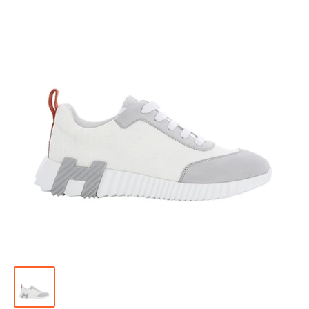
위
|
미
러
급
·S
급
하
이
엔
드