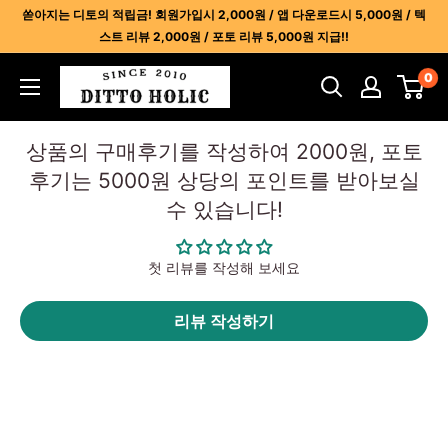
콘
쏟아지는 디토의 적립금! 회원가입시 2,000원 / 앱 다운로드시 5,000원 / 텍
텐
스트 리뷰 2,000원 / 포토 리뷰 5,000원 지급!!
츠
디
0
건
토
너
홀
뛰
상품의 구매후기를 작성하여 2000원, 포토
릭
기
후기는 5000원 상당의 포인트를 받아보실
-
수 있습니다!
명
품
레
첫 리뷰를 작성해 보세요
플
리
리뷰 작성하기
카
사
이
트
1