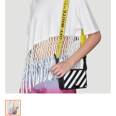
위
|
미
러
급
·S
급
하
이
엔
드