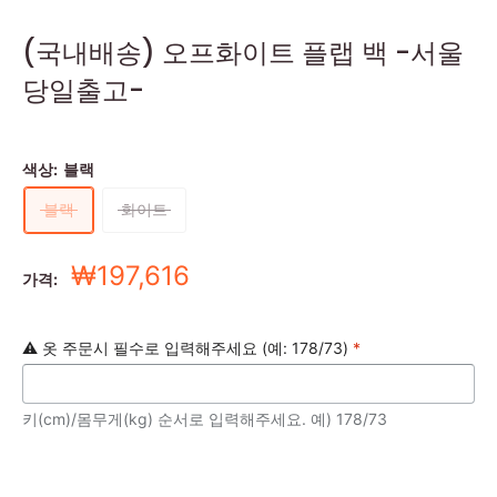
(국내배송) 오프화이트 플랩 백 -서울
당일출고-
색상:
블랙
블랙
화이트
세
₩197,616
가격:
일
가
⚠️ 옷 주문시 필수로 입력해주세요 (예: 178/73)
*
키(cm)/몸무게(kg) 순서로 입력해주세요. 예) 178/73