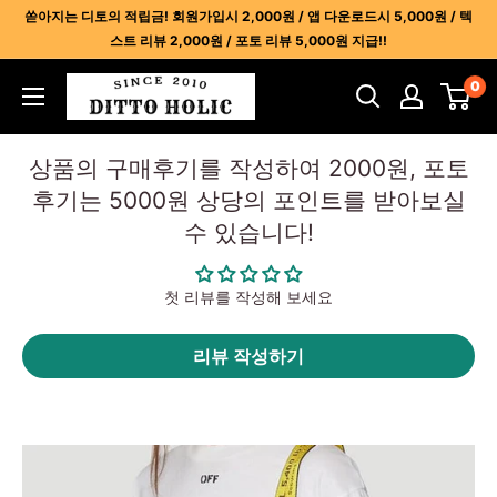
콘
쏟아지는 디토의 적립금! 회원가입시 2,000원 / 앱 다운로드시 5,000원 / 텍
텐
스트 리뷰 2,000원 / 포토 리뷰 5,000원 지급!!
츠
디
0
건
토
너
홀
뛰
상품의 구매후기를 작성하여 2000원, 포토
릭
기
후기는 5000원 상당의 포인트를 받아보실
-
수 있습니다!
명
품
레
첫 리뷰를 작성해 보세요
플
리
리뷰 작성하기
카
사
이
트
1