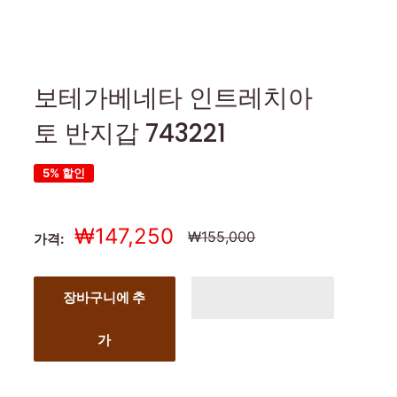
보테가베네타 인트레치아
토 반지갑 743221
5% 할인
세
₩147,250
정
₩155,000
가격:
상
일
가
가
장바구니에 추
가