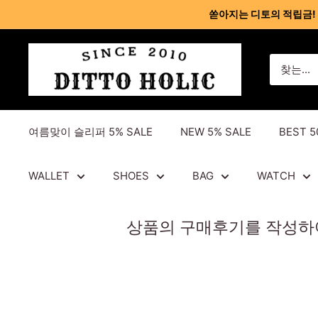
콘
쏟아지는 디토의 적립금! 회원
텐
츠
디
건
토
너
홀
뛰
릭
기
여름맞이 슬리퍼 5% SALE
NEW 5% SALE
BEST 5
-
명
품
WALLET
SHOES
BAG
WATCH
레
플
상품의 구매후기를 작성하여 
리
카
사
이
트