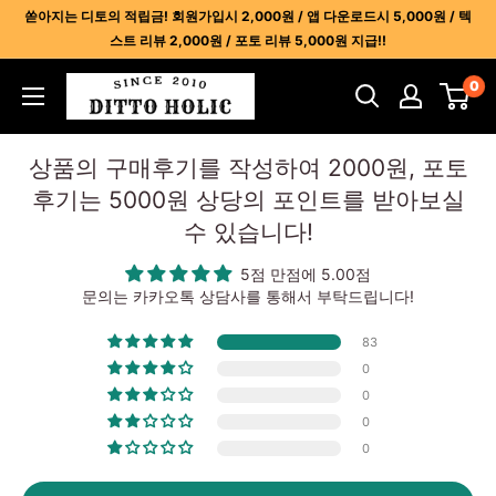
콘
쏟아지는 디토의 적립금! 회원가입시 2,000원 / 앱 다운로드시 5,000원 / 텍
텐
스트 리뷰 2,000원 / 포토 리뷰 5,000원 지급!!
츠
디
0
건
토
너
홀
뛰
상품의 구매후기를 작성하여 2000원, 포토
릭
기
후기는 5000원 상당의 포인트를 받아보실
-
수 있습니다!
명
품
5점 만점에 5.00점
레
문의는 카카오톡 상담사를 통해서 부탁드립니다!
플
83
리
0
카
0
사
0
이
0
트
1