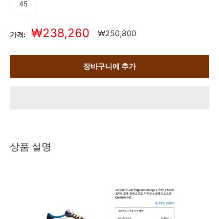
45
세
₩238,260
정
₩250,800
가격:
상
일
가
가
장바구니에 추가
상품 설명