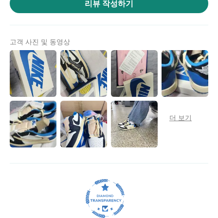
리뷰 작성하기
위
|
미
고객 사진 및 동영상
러
급
·S
급
하
이
엔
드