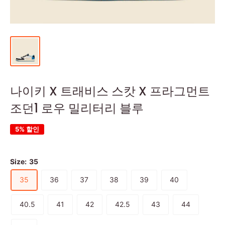
나이키 X 트래비스 스캇 X 프라그먼트
조던1 로우 밀리터리 블루
5% 할인
Size:
35
35
36
37
38
39
40
40.5
41
42
42.5
43
44