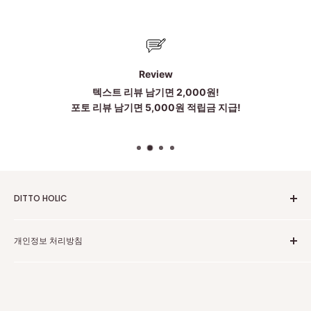
Review
텍스트 리뷰 남기면 2,000원!
포토 리뷰 남기면 5,000원 적립금 지급!
DITTO HOLIC
2010~2025 Untill Now
개인정보 처리방침
To be more Satisfied
점심시간:12~1시
고객센터 카카오톡
주소:中国广东省广州市黄埔区科丰路83号 203 . 204 . 205(저
개인정보 보호 정책
희는 중국 광저우에 본사가 있습니다)
환불 정책