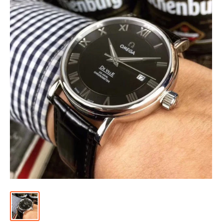
위
|
미
러
급
·S
급
하
이
엔
드