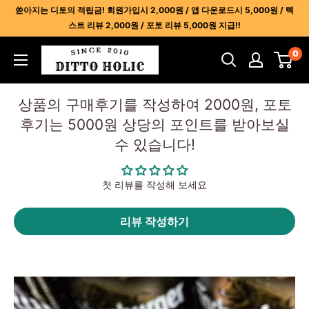
콘
쏟아지는 디토의 적립금! 회원가입시 2,000원 / 앱 다운로드시 5,000원 / 텍
텐
스트 리뷰 2,000원 / 포토 리뷰 5,000원 지급!!
츠
디
0
건
토
너
홀
뛰
상품의 구매후기를 작성하여 2000원, 포토
릭
기
후기는 5000원 상당의 포인트를 받아보실
-
수 있습니다!
명
품
레
첫 리뷰를 작성해 보세요
플
리
리뷰 작성하기
카
사
이
트
1