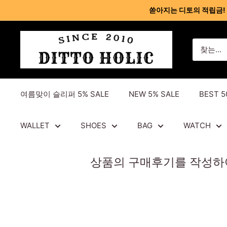
콘
쏟아지는 디토의 적립금! 회원
텐
츠
디
건
토
너
홀
뛰
릭
기
여름맞이 슬리퍼 5% SALE
NEW 5% SALE
BEST 5
-
명
품
WALLET
SHOES
BAG
WATCH
레
플
상품의 구매후기를 작성하여 
리
카
사
이
트