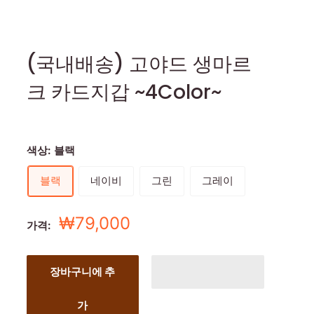
(국내배송) 고야드 생마르
크 카드지갑 ~4Color~
색상:
블랙
블랙
네이비
그린
그레이
세
₩79,000
가격:
일
가
장바구니에 추
가