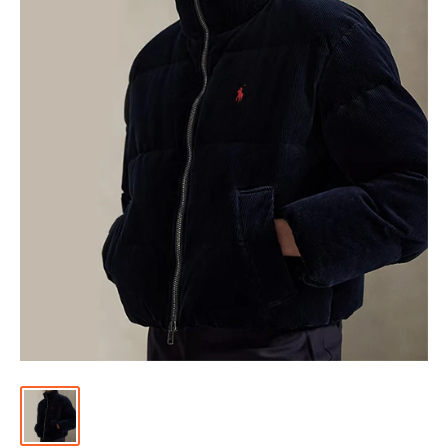
위
|
미
러
급
·S
급
하
이
엔
드