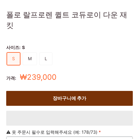
폴로 랄프로렌 퀼트 코듀로이 다운 재
킷
사이즈:
S
S
M
L
세
₩239,000
가격:
일
가
장바구니에 추가
⚠️ 옷 주문시 필수로 입력해주세요 (예: 178/73)
*