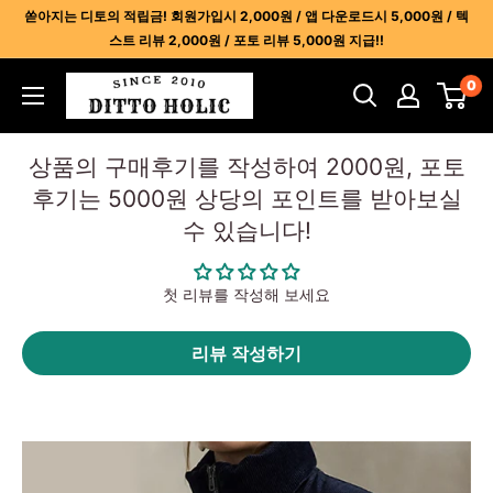
콘
쏟아지는 디토의 적립금! 회원가입시 2,000원 / 앱 다운로드시 5,000원 / 텍
텐
스트 리뷰 2,000원 / 포토 리뷰 5,000원 지급!!
츠
디
0
건
토
너
홀
뛰
상품의 구매후기를 작성하여 2000원, 포토
릭
기
후기는 5000원 상당의 포인트를 받아보실
-
수 있습니다!
명
품
레
첫 리뷰를 작성해 보세요
플
리
리뷰 작성하기
카
사
이
트
1