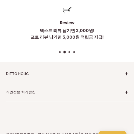
Review
텍스트 리뷰 남기면 2,000원!
포토 리뷰 남기면 5,000원 적립금 지급!
DITTO HOLIC
2010~2025 Untill Now
개인정보 처리방침
To be more Satisfied
점심시간:12~1시
고객센터 카카오톡
주소:中国广东省广州市黄埔区科丰路83号 203 . 204 . 205(저
개인정보 보호 정책
희는 중국 광저우에 본사가 있습니다)
환불 정책
상담은 카카오톡으로 도와드립니다
배송 정책