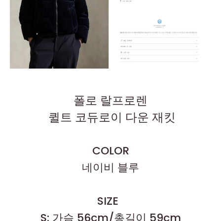
폴로 랄프로렌
퀼트 코듀로이 다운 재킷
COLOR
네이비 블루
SIZE
S: 가슴 56cm/총길이 59cm