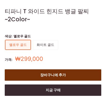
티파니 T 와이드 힌지드 뱅글 팔찌
~2Color~
색상:
옐로우 골드
옐로우 골드
화이트 골드
세
₩299,000
가격:
일
가
장바구니에 추가
지금 구매