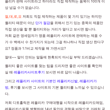
플리카 판매 사이트라고 하더라도 직접 제작하는 품목이 100개 이
상 넘길 수가 없습니다.
절,대,로,요
저희도 직접 제작하는 제품이 몇 가지 있기는 하지만
퀄리티 때문이 아닌
단가 절감
을 위해서 인기 있는 종목의 제품만
직접 생산을 할 뿐 퀄리티와는 거리가 멀다고 보시면 됩니다.
저희 같은 영세업자가 명품 레플리카 사이트에 판매하는 제품 수
가 수 백에서 수 천가지가 되는데 그걸 하나하나 직접 생산 한다구
요? 정품과 1:1비교 제작을 해 가면서요?
절대~~ 말이 안되는 말들에 현혹되지 마시길 부탁 드리겠습니다.
퀄리티 좋은 사이트를 찾는 팁을 드리자면 좋은 사이트를 확인하
실 때
레플리카사이트후기
보시면 바로 답이 나옵니다.
그리고
레플리카 사이트의 기본인 레플리카신발, 레플리카가
방,
후기를 보시면 그 사이트의 기본 퀄리티를 느끼실 수 있으십니
다.
저희 디토홀릭은 레플리카 구매대행을 시작으로 레플리카도매업,
레플리카쇼핑몰 병행하며 14년 동안의 경험을 바탕으로 거래처 공