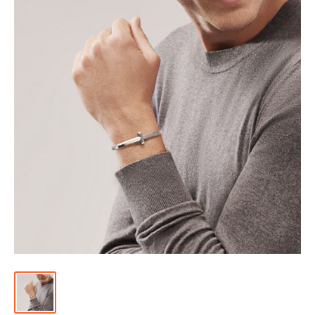
위
|
미
러
급
·S
급
하
이
엔
드