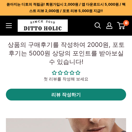
콘
쏟아지는 디토의 적립금! 회원가입시 2,000원 / 앱 다운로드시 5,000원 / 텍
텐
스트 리뷰 2,000원 / 포토 리뷰 5,000원 지급!!
츠
디
0
건
토
너
홀
뛰
상품의 구매후기를 작성하여 2000원, 포토
릭
기
후기는 5000원 상당의 포인트를 받아보실
-
수 있습니다!
명
품
레
첫 리뷰를 작성해 보세요
플
리
리뷰 작성하기
카
사
이
트
1