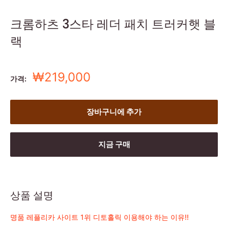
크롬하츠 3스타 레더 패치 트러커햇 블
랙
세
₩219,000
가격:
일
가
장바구니에 추가
지금 구매
상품 설명
명품 레플리카 사이트 1위 디토홀릭 이용해야 하는 이유!!