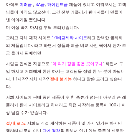
아직도
미러급
,
SA급
,
하이엔드급
제품이 있냐고 여쭤보시는 고객
님들이 아직도 많으신데, 그건 전부 레플리카 판매자들이 만들어
낸 이야기일 뿐입니다.
더 이상 속지 마시길 부탁 드리겠습니다.
그리고 자체 제작 사이트
1:1비교제작 사이트
라고 완벽한 퀄리티
의 제품입니다. 라고 하면서 정품과 레플 비교 사진 찍어서 단가 조
금 올려서 판매하면
사람들 인식은 자동으로 "
아 여기 정말 좋은 곳이구나
" 하면서 구
입 하시고 저희에게 한탄 하시는 고객님들 정말 한 두 분이 아닙니
다. 1:1제작? 자체 제작?
절대 불가능
하다고 말씀 드리고 싶습니
다.
저희 사이트에 판매 중인 제품이 수 천 종류가 넘는데 아무리 큰 레
플리카 판매 사이트라고 하더라도 직접 제작하는 품목이 100개 이
상 넘길 수가 없습니다.
절,대,로,요
저희도 직접 제작하는 제품이 몇 가지 있기는 하지만
퀄리티 때문이 아닌
단가 절감
을 위해서 인기 있는 종목의 제품만