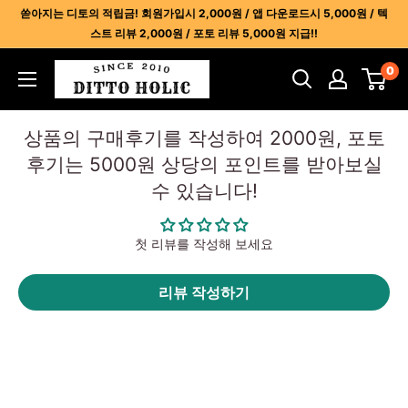
콘
쏟아지는 디토의 적립금! 회원가입시 2,000원 / 앱 다운로드시 5,000원 / 텍
텐
스트 리뷰 2,000원 / 포토 리뷰 5,000원 지급!!
츠
디
0
건
토
너
홀
뛰
상품의 구매후기를 작성하여 2000원, 포토
릭
기
후기는 5000원 상당의 포인트를 받아보실
-
수 있습니다!
명
품
레
첫 리뷰를 작성해 보세요
플
리
리뷰 작성하기
카
사
이
트
1