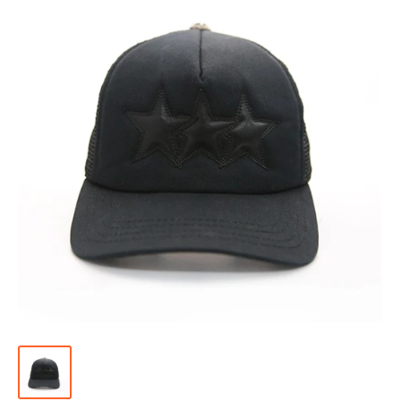
위
|
미
러
급
·S
급
하
이
엔
드