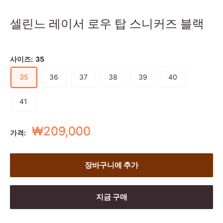
셀린느 레이서 로우 탑 스니커즈 블랙
사이즈:
35
35
36
37
38
39
40
41
세
₩209,000
가격:
일
가
장바구니에 추가
지금 구매