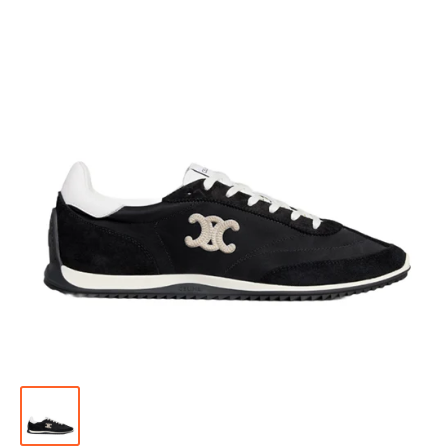
위
|
미
러
급
·S
급
하
이
엔
드