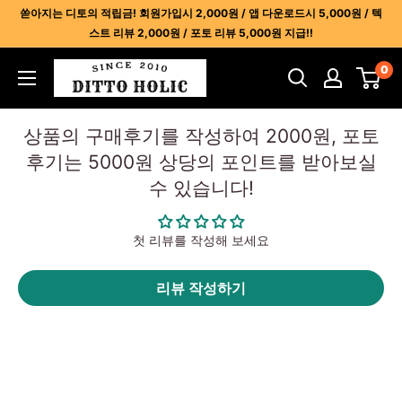
콘
쏟아지는 디토의 적립금! 회원가입시 2,000원 / 앱 다운로드시 5,000원 / 텍
텐
스트 리뷰 2,000원 / 포토 리뷰 5,000원 지급!!
츠
디
0
건
토
너
홀
뛰
상품의 구매후기를 작성하여 2000원, 포토
릭
기
후기는 5000원 상당의 포인트를 받아보실
-
수 있습니다!
명
품
레
첫 리뷰를 작성해 보세요
플
리
리뷰 작성하기
카
사
이
트
1