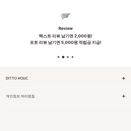
Review
텍스트 리뷰 남기면 2,000원!
포토 리뷰 남기면 5,000원 적립금 지급!
DITTO HOLIC
2010~2025 Untill Now
개인정보 처리방침
To be more Satisfied
점심시간:12~1시
고객센터 카카오톡
주소:中国广东省广州市黄埔区科丰路83号 203 . 204 . 205(저
개인정보 보호 정책
희는 중국 광저우에 본사가 있습니다)
환불 정책
상담은 카카오톡으로 도와드립니다