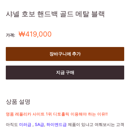
샤넬 호보 핸드백 골드 메탈 블랙
세
₩419,000
가격:
일
가
장바구니에 추가
지금 구매
상품 설명
명품 레플리카 사이트 1위 디토홀릭 이용해야 하는 이유!!
아직도
미러급
,
SA급
,
하이엔드급
제품이 있냐고 여쭤보시는 고객