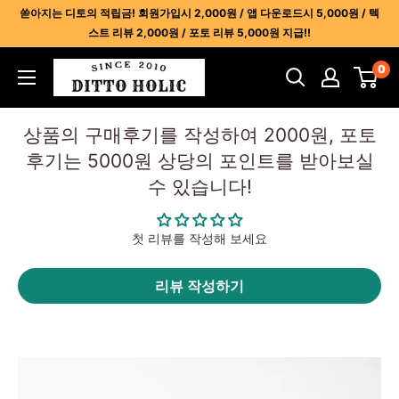
콘
쏟아지는 디토의 적립금! 회원가입시 2,000원 / 앱 다운로드시 5,000원 / 텍
텐
스트 리뷰 2,000원 / 포토 리뷰 5,000원 지급!!
츠
디
0
건
토
너
홀
뛰
상품의 구매후기를 작성하여 2000원, 포토
릭
기
후기는 5000원 상당의 포인트를 받아보실
-
수 있습니다!
명
품
레
첫 리뷰를 작성해 보세요
플
리
리뷰 작성하기
카
사
이
트
1