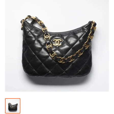
위
|
미
러
급
·S
급
하
이
엔
드