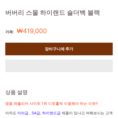
버버리 스몰 하이랜드 숄더백 블랙
세
₩419,000
가격:
일
가
장바구니에 추가
상품 설명
명품 레플리카 사이트 1위 디토홀릭 이용해야 하는 이유!!
아직도
미러급
,
SA급
,
하이엔드급
제품이 있냐고 여쭤보시는 고객