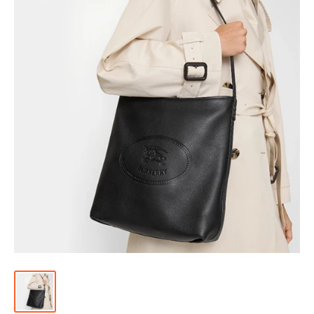
위
|
미
러
급
·S
급
하
이
엔
드