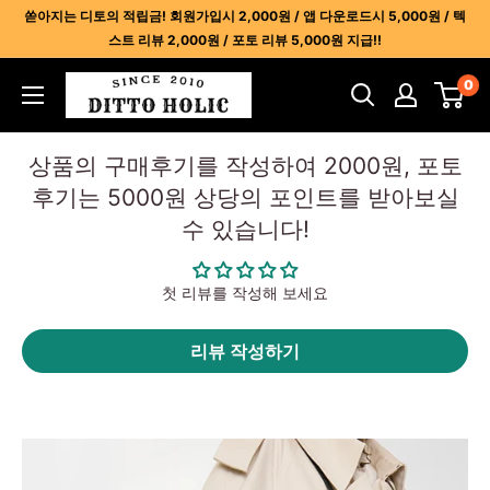
콘
쏟아지는 디토의 적립금! 회원가입시 2,000원 / 앱 다운로드시 5,000원 / 텍
텐
스트 리뷰 2,000원 / 포토 리뷰 5,000원 지급!!
츠
디
0
건
토
너
홀
뛰
상품의 구매후기를 작성하여 2000원, 포토
릭
기
후기는 5000원 상당의 포인트를 받아보실
-
수 있습니다!
명
품
레
첫 리뷰를 작성해 보세요
플
리
리뷰 작성하기
카
사
이
트
1