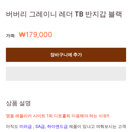
버버리 그레이니 레더 TB 반지갑 블랙
세
₩179,000
가격:
일
가
장바구니에 추가
상품 설명
명품 레플리카 사이트 1위 디토홀릭 이용해야 하는 이유!!
아직도
미러급
,
SA급
,
하이엔드급
제품이 있냐고 여쭤보시는 고객