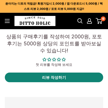
콘
쏟아지는 디토의 적립금! 회원가입시 2,000원 / 앱 다운로드시 5,000원 / 텍
텐
스트 리뷰 2,000원 / 포토 리뷰 5,000원 지급!!
츠
디
0
건
토
너
홀
뛰
상품의 구매후기를 작성하여 2000원, 포토
릭
기
후기는 5000원 상당의 포인트를 받아보실
-
수 있습니다!
명
품
레
첫 리뷰를 작성해 보세요
플
리
리뷰 작성하기
카
사
이
트
1