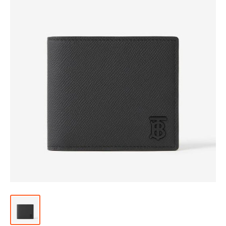
위
|
미
러
급
·S
급
하
이
엔
드