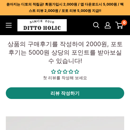
콘
쏟아지는 디토의 적립금! 회원가입시 2,000원 / 앱 다운로드시 5,000원 / 텍
텐
스트 리뷰 2,000원 / 포토 리뷰 5,000원 지급!!
츠
디
0
건
토
너
홀
뛰
상품의 구매후기를 작성하여 2000원, 포토
릭
기
후기는 5000원 상당의 포인트를 받아보실
-
수 있습니다!
명
품
레
첫 리뷰를 작성해 보세요
플
리
리뷰 작성하기
카
사
이
트
1