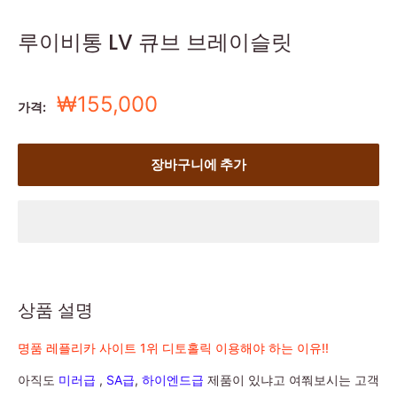
루이비통 LV 큐브 브레이슬릿
세
₩155,000
가격:
일
가
장바구니에 추가
상품 설명
명품 레플리카 사이트 1위 디토홀릭 이용해야 하는 이유!!
아직도
미러급
,
SA급
,
하이엔드급
제품이 있냐고 여쭤보시는 고객