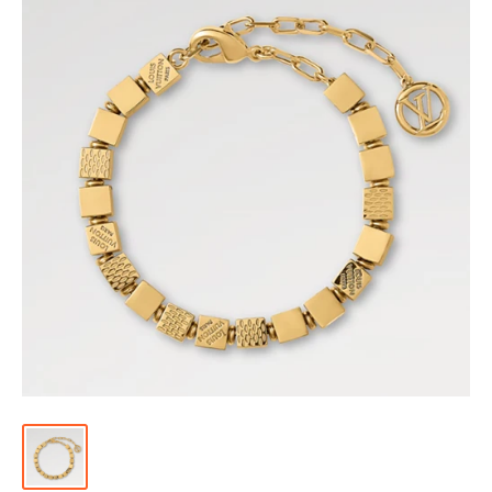
위
|
미
러
급
·S
급
하
이
엔
드