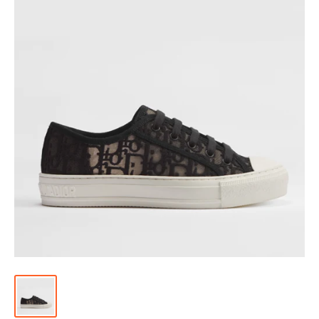
위
|
미
러
급
·S
급
하
이
엔
드