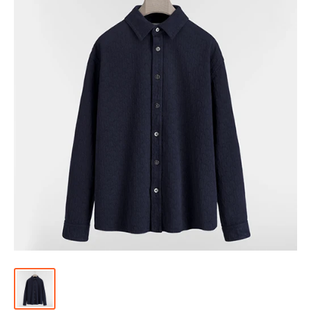
위
|
미
러
급
·S
급
하
이
엔
드