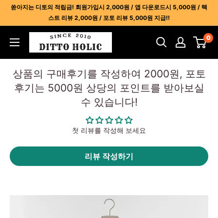
콘
쏟아지는 디토의 적립금! 회원가입시 2,000원 / 앱 다운로드시 5,000원 / 텍
텐
스트 리뷰 2,000원 / 포토 리뷰 5,000원 지급!!
츠
디
0
건
토
너
홀
뛰
상품의 구매후기를 작성하여 2000원, 포토
릭
기
후기는 5000원 상당의 포인트를 받아보실
-
수 있습니다!
명
품
레
첫 리뷰를 작성해 보세요
플
리
리뷰 작성하기
카
사
이
트
1