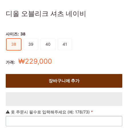
디올 오블리크 셔츠 네이비
사이즈:
38
38
39
40
41
세
₩229,000
가격:
일
가
장바구니에 추가
⚠️ 옷 주문시 필수로 입력해주세요 (예: 178/73)
*