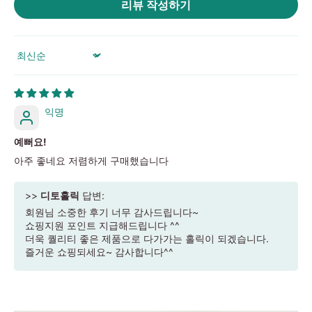
리뷰 작성하기
위
|
미
Sort by
러
급
·S
익명
급
하
예뻐요!
이
아주 좋네요 저렴하게 구매했습니다
엔
드
>>
디토홀릭
답변:
회원님 소중한 후기 너무 감사드립니다~
쇼핑지원 포인트 지급해드립니다 ^^
더욱 퀄리티 좋은 제품으로 다가가는 홀릭이 되겠습니다.
즐거운 쇼핑되세요~ 감사합니다^^