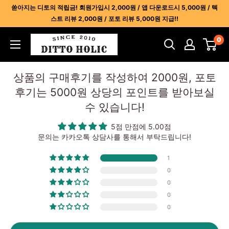
콘
쏟아지는 디토의 적립금! 회원가입시 2,000원 / 앱 다운로드시 5,000원 / 텍
텐
스트 리뷰 2,000원 / 포토 리뷰 5,000원 지급!!
츠
디
0
건
토
너
홀
뛰
상품의 구매후기를 작성하여 2000원, 포토
릭
기
후기는 5000원 상당의 포인트를 받아보실
-
수 있습니다!
명
품
5점 만점에 5.00점
레
문의는 카카오톡 상담사를 통해서 부탁드립니다!
플
1
리
0
카
0
사
0
이
0
트
1