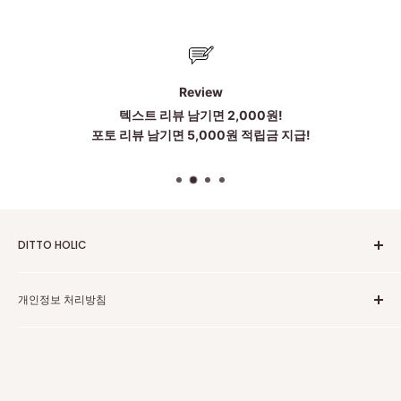
Review
텍스트 리뷰 남기면 2,000원!
포토 리뷰 남기면 5,000원 적립금 지급!
DITTO HOLIC
2010~2025 Untill Now
개인정보 처리방침
To be more Satisfied
점심시간:12~1시
고객센터 카카오톡
주소:中国广东省广州市黄埔区科丰路83号 203 . 204 . 205(저
개인정보 보호 정책
희는 중국 광저우에 본사가 있습니다)
환불 정책