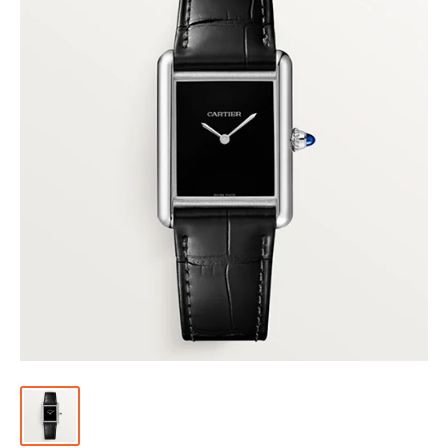
위
|
미
러
급
·S
급
하
이
엔
드