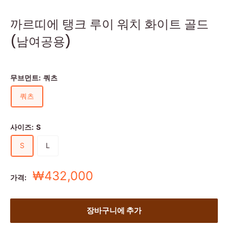
까르띠에 탱크 루이 워치 화이트 골드
(남여공용)
무브먼트:
쿼츠
쿼츠
사이즈:
S
S
L
세
₩432,000
가격:
일
가
장바구니에 추가