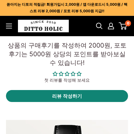
콘
쏟아지는 디토의 적립금! 회원가입시 2,000원 / 앱 다운로드시 5,000원 / 텍
텐
스트 리뷰 2,000원 / 포토 리뷰 5,000원 지급!!
츠
디
0
건
토
너
홀
뛰
상품의 구매후기를 작성하여 2000원, 포토
릭
기
후기는 5000원 상당의 포인트를 받아보실
-
수 있습니다!
명
품
레
첫 리뷰를 작성해 보세요
플
리
리뷰 작성하기
카
사
이
트
1