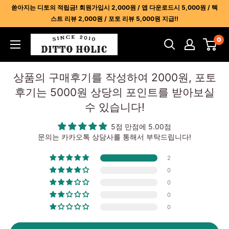
콘
쏟아지는 디토의 적립금! 회원가입시 2,000원 / 앱 다운로드시 5,000원 / 텍
텐
스트 리뷰 2,000원 / 포토 리뷰 5,000원 지급!!
츠
디
0
건
토
너
홀
뛰
상품의 구매후기를 작성하여 2000원, 포토
릭
기
후기는 5000원 상당의 포인트를 받아보실
-
수 있습니다!
명
품
5점 만점에 5.00점
레
문의는 카카오톡 상담사를 통해서 부탁드립니다!
플
2
리
0
카
0
사
0
이
0
트
1