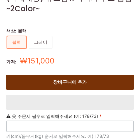
~2Color~
색상:
블랙
블랙
그레이
세
₩151,000
가격:
일
가
장바구니에 추가
⚠️ 옷 주문시 필수로 입력해주세요 (예: 178/73)
*
키(cm)/몸무게(kg) 순서로 입력해주세요. 예) 178/73