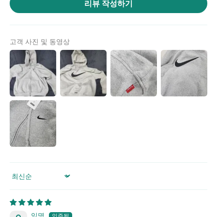
리뷰 작성하기
위
|
미
고객 사진 및 동영상
러
급
·S
급
하
이
엔
드
Sort by
익명