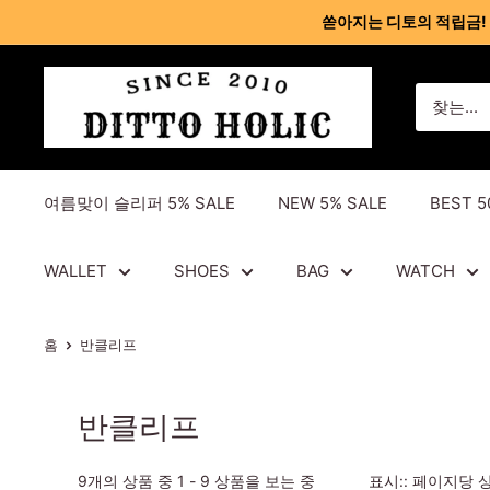
콘
쏟아지는 디토의 적립금! 회원
텐
츠
디
건
토
너
홀
뛰
릭
기
여름맞이 슬리퍼 5% SALE
NEW 5% SALE
BEST 5
-
명
품
WALLET
SHOES
BAG
WATCH
레
플
홈
반클리프
리
카
반클리프
사
이
트
9개의 상품 중 1 - 9 상품을 보는 중
표시:: 페이지당 