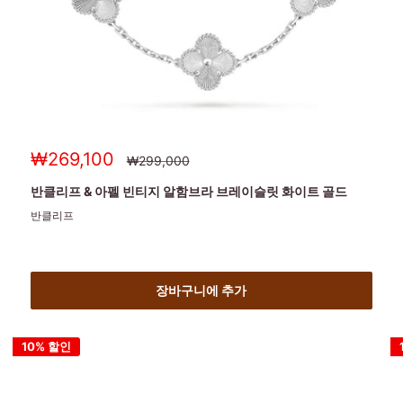
세
₩269,100
정
₩299,000
상
일
가
가
반클리프 & 아펠 빈티지 알함브라 브레이슬릿 화이트 골드
반클리프
장바구니에 추가
10% 할인