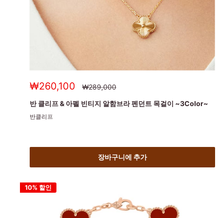
세
₩260,100
정
₩289,000
상
일
가
가
반 클리프 & 아펠 빈티지 알함브라 펜던트 목걸이 ~3Color~
반클리프
장바구니에 추가
10% 할인