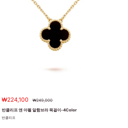
세
₩224,100
정
₩249,000
상
일
가
가
반클리프 앤 아펠 알함브라 목걸이-4Color
반클리프