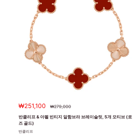
세
₩251,100
정
₩279,000
상
일
가
가
반클리프 & 아펠 빈티지 알함브라 브레이슬릿, 5개 모티브 (로
즈 골드)
반클리프