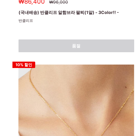
세
₩86,400
정
₩96,000
상
일
가
가
(국내배송) 반클리프 알함브라 팔찌(1알) - 3Color!! -
반클리프
품절
10% 할인