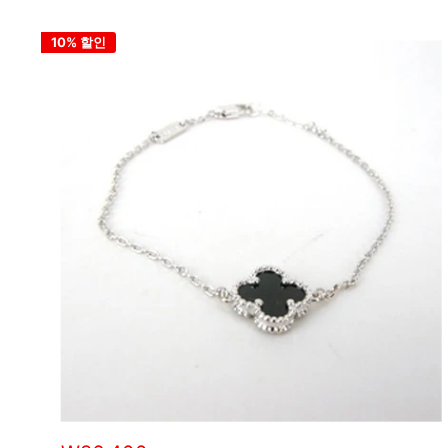
1
10% 할인
위
|
미
러
급
·S
급
하
이
엔
드