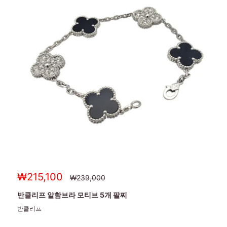
세
₩215,100
정
₩239,000
상
일
가
가
반클리프 알함브라 모티브 5개 팔찌
반클리프