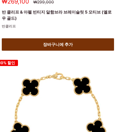
세
₩269,100
정
₩299,000
상
일
가
가
반 클리프 & 아펠 빈티지 알함브라 브레이슬릿 5 모티브 (옐로
우 골드)
반클리프
장바구니에 추가
10% 할인