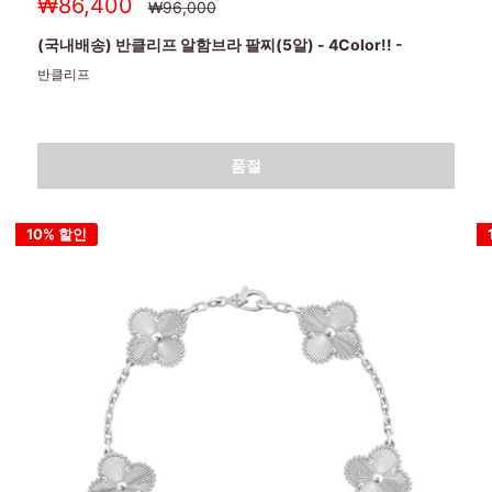
세
₩86,400
정
₩96,000
상
일
가
가
(국내배송) 반클리프 알함브라 팔찌(5알) - 4Color!! -
반클리프
품절
10% 할인