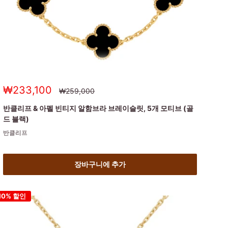
세
₩233,100
정
₩259,000
상
일
가
가
반클리프 & 아펠 빈티지 알함브라 브레이슬릿, 5개 모티브 (골
드 블랙)
반클리프
장바구니에 추가
10% 할인